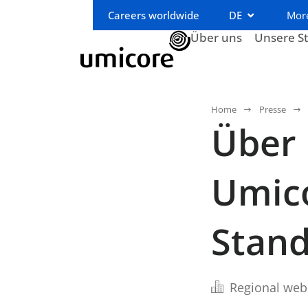
Careers worldwide
DE
Mor
Über uns
Unsere S
Home
Presse
Über 
Umic
Stan
Regional web