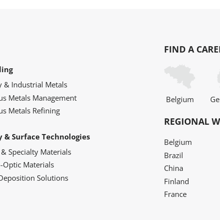
FIND A CARE
ling
y & Industrial Metals
ous Metals Management
Belgium
Ge
us Metals Refining
REGIONAL W
y & Surface Technologies
Belgium
 & Specialty Materials
Brazil
o-Optic Materials
China
Deposition Solutions
Finland
France