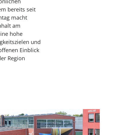
önlichen
m bereits seit
entag macht
nhalt am
eine hohe
gkeitszielen und
offenen Einblick
der Region