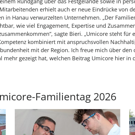
i einem Rundgang über das Festgelände sowie in pers
itarbeitenden erhielt auch er neue Eindrücke von de
ten in Hanau verwurzelten Unternehmen. „Der Famili
ichtbar, wie viel Engagement, Expertise und Zusamme
zusammenkommen“, sagte Bieri. „Umicore steht für 
Kompetenz kombiniert mit anspruchsvollen Nachhalti
bundenheit mit der Region. Ich freue mich über den 
l mehr gezeigt hat, welchen Beitrag Umicore hier in 
micore-Familientag 2026