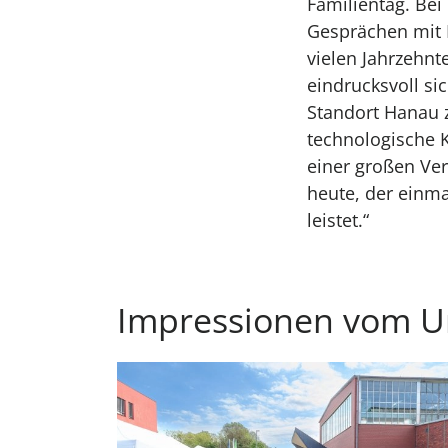
Familientag. Be
Gesprächen mit M
vielen Jahrzehn
eindrucksvoll s
Standort Hanau 
technologische 
einer großen Ver
heute, der einma
leistet.“
Impressionen vom U