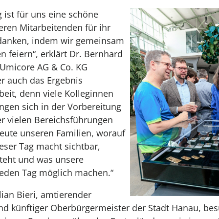
 ist für uns eine schöne
eren Mitarbeitenden für ihr
danken, indem wir gemeinsam
n feiern“, erklärt Dr. Bernhard
 Umicore AG & Co. KG
 er auch das Ergebnis
eit, denn viele Kolleginnen
ngen sich in der Vorbereitung
er vielen Bereichsführungen
heute unseren Familien, worauf
Dieser Tag ma
cht sichtbar,
teht und was unsere
jeden Tag möglich machen.“
ian Bieri, amtierender
nd künftiger Oberbürgermeister der Stadt Hanau, be