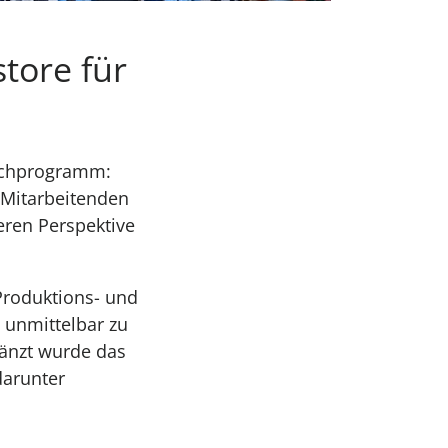
tore für
machprogramm:
 Mitarbeitenden
eren Perspektive
Produktions- und
 unmittelbar zu
gänzt wurde das
darunter