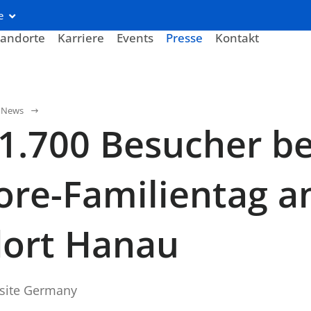
e
tandorte
Karriere
Events
Presse
Kontakt
News
1.700 Besucher b
ore-Familientag 
dort Hanau
site Germany