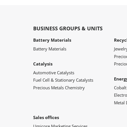
BUSINESS GROUPS & UNITS
Battery Materials
Recyc
Battery Materials
Jewelr
Preci
Catalysis
Precio
Automotive Catalysts
Energ
Fuel Cell & Stationary Catalysts
Precious Metals Chemistry
Cobalt
Electr
Metal 
Sales offices
Umicore Marketing Services