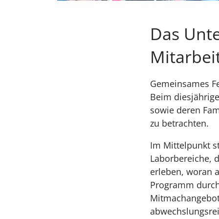
Das Unte
Mitarbei
Gemeinsames Fei
Beim diesjährig
sowie deren Fami
zu betrachten.
Im Mittelpunkt 
Laborbereiche, d
erleben, woran 
Programm durch z
Mitmachangebote,
abwechslungsrei