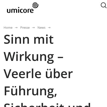
Home
Presse
News
Sinn mit
Wirkung –
Veerle über
Führung,