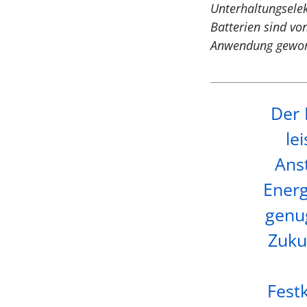
Unterhaltungselek
Batterien sind vo
Anwendung gewor
Der 
le
Ans
Energ
genug
Zuku
Fest