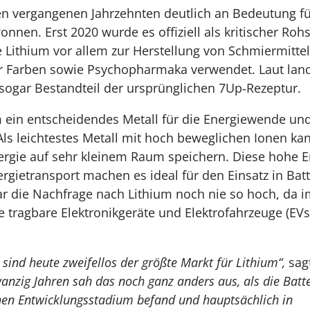
en vergangenen Jahrzehnten deutlich an Bedeutung fü
nnen. Erst 2020 wurde es offiziell als kritischer Rohs
 Lithium vor allem zur Herstellung von Schmiermitte
ür Farben sowie Psychopharmaka verwendet. Laut land
sogar Bestandteil der ursprünglichen 7Up‑Rezeptur.
m ein entscheidendes Metall für die Energiewende u
. Als leichtestes Metall mit hoch beweglichen Ionen ka
rgie auf sehr kleinem Raum speichern. Diese hohe E
ergietransport machen es ideal für den Einsatz in Batt
r die Nachfrage nach Lithium noch nie so hoch, da
 tragbare Elektronikgeräte und Elektrofahrzeuge (EVs
 sind heute zweifellos der größte Markt für Lithium“,
sag
anzig Jahren sah das noch ganz anders aus, als die Batt
hen Entwicklungsstadium befand und hauptsächlich in