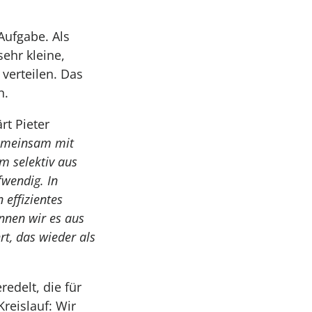
Aufgabe. Als
ehr kleine,
 verteilen. Das
n.
ärt Pieter
 gemeinsam mit
m selektiv aus
fwendig. In
 effizientes
nnen wir es aus
t, das wieder als
redelt, die für
reislauf: Wir