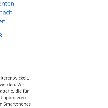
enten
 nach
en.
&
terentwickelt,
werden. Wir
tterie, die für
it optimieren –
von Smartphones