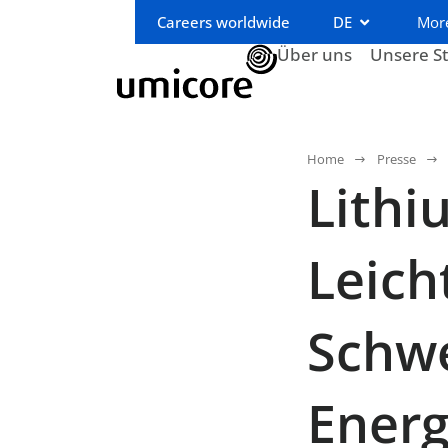
Careers worldwide
DE
Mor
Über uns
Unsere S
Home
Presse
Lithi
Leich
Schwe
Ener