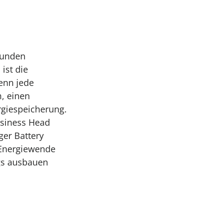
tunden
ist die
enn jede
, einen
rgiespeicherung.
usiness Head
er Battery
r Energiewende
gs ausbauen