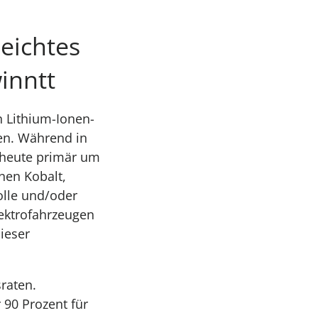
leichtes
inntt
n Lithium-Ionen-
ien. Während in
 heute primär um
nen Kobalt,
olle und/oder
lektrofahrzeugen
ieser
raten.
90 Prozent für