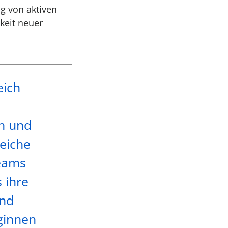
ng von aktiven
keit neuer
eich
en und
eiche
Teams
 ihre
und
eginnen