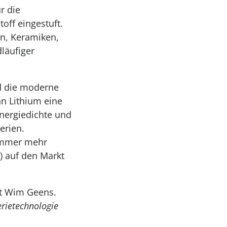
r die
toff eingestuft.
ln, Keramiken,
läufiger
nd die moderne
nn Lithium eine
nergiedichte und
erien.
 immer mehr
) auf den Markt
t Wim Geens.
erietechnologie