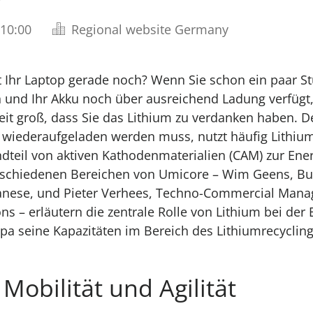
 10:00
Regional website Germany
t Ihr Laptop gerade noch? Wenn Sie schon ein paar S
 und Ihr Akku noch über ausreichend Ladung verfügt, 
it groß, dass Sie das Lithium zu verdanken haben. D
 wiederaufgeladen werden muss, nutzt häufig Lithium
dteil von aktiven Kathodenmaterialien (CAM) zur Ene
rschiedenen Bereichen von Umicore – Wim Geens, B
nese, und Pieter Verhees, Techno-Commercial Manag
ons – erläutern die zentrale Rolle von Lithium bei de
a seine Kapazitäten im Bereich des Lithiumrecyclin
Mobilität und Agilität