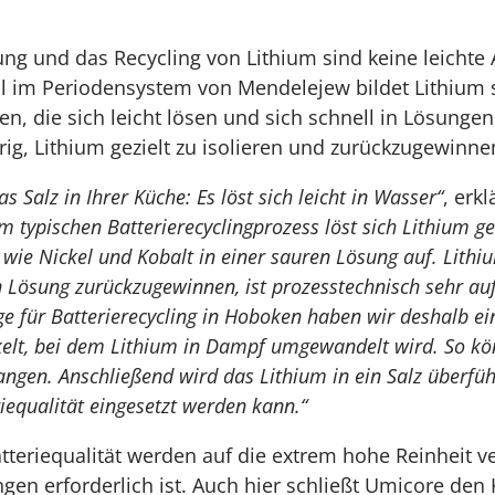
g und das Recycling von Lithium sind keine leichte 
ll im Periodensystem von Mendelejew bildet Lithium s
en, die sich leicht lösen und sich schnell in Lösungen
ig, Lithium gezielt zu isolieren und zurückzugewinne
as Salz in Ihrer Küche: Es löst sich leicht in Wasser“
, erkl
em typischen Batterierecyclingprozess löst sich Lithium
wie Nickel und Kobalt in einer sauren Lösung auf. Lithiu
 Lösung zurückzugewinnen, ist prozesstechnisch sehr au
ge für Batterierecycling in Hoboken haben wir deshalb ein
kelt, bei dem Lithium in Dampf umgewandelt wird. So kö
ngen. Anschließend wird das Lithium in ein Salz überführ
riequalität eingesetzt werden kann.“
atteriequalität werden auf die extrem hohe Reinheit ve
en erforderlich ist. Auch hier schließt Umicore den K