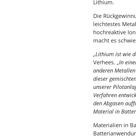
Lithium.
Die Rückgewinnun
leichtestes Meta
hochreaktive Ion
macht es schwier
„Lithium ist wie d
Verhees.
„In ein
anderen Metallen 
dieser gemischten
unserer Pilotanla
Verfahren entwic
den Abgasen auffa
Material in Batte
Materialien in B
Batterianwendung