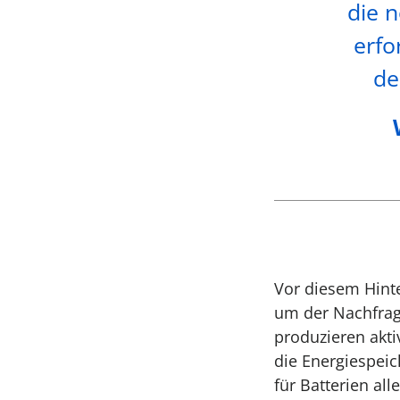
die 
erfo
de
Vor diesem Hinte
um der Nachfrag
produzieren akti
die Energiespeic
für Batterien al