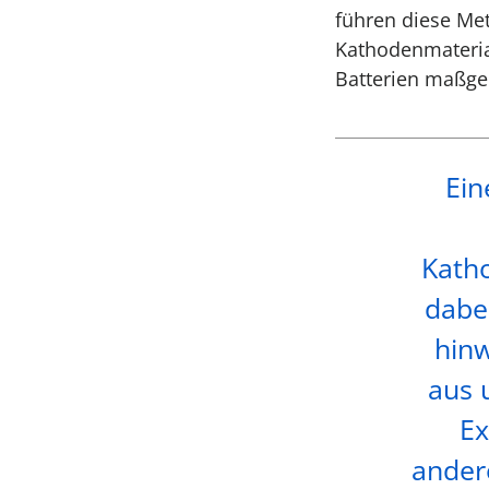
führen diese Met
Kathodenmaterial
Batterien maßge
Ein
Katho
dabe
hinw
aus 
Ex
andere