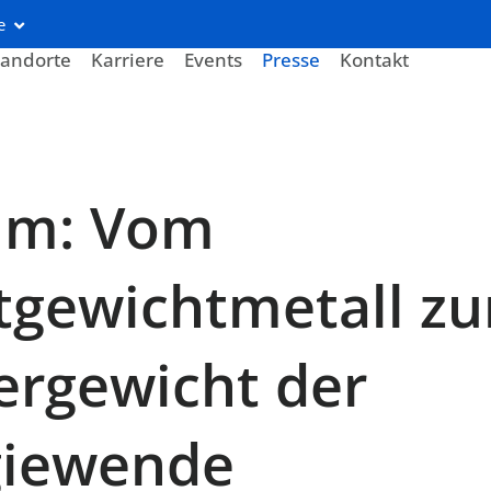
e
tandorte
Karriere
Events
Presse
Kontakt
um: Vom
tgewichtmetall z
rgewicht der
giewende