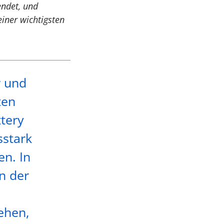
endet, und
iner wichtigsten
r und
ten
tery
sstark
en. In
n der
ehen,