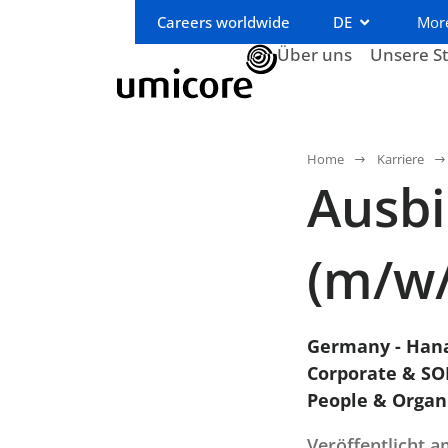
Careers worldwide
DE
Mor
Über uns
Unsere S
Home
Karriere
Ausbi
(m/w/
Germany - Han
Corporate & SO
People & Organ
Veröffentlicht 