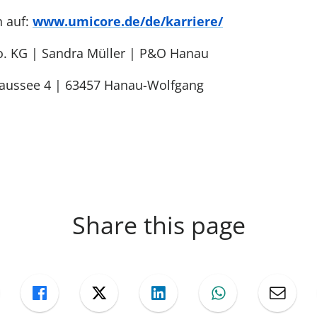
h auf:
www.umicore.de/de/karriere/
. KG | Sandra Müller | P&O Hanau
aussee 4 | 63457 Hanau-Wolfgang
Share this page
ng
Facebook
Twitter
LinkedIn
WhatsApp
Mail