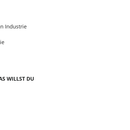
g
n Industrie
ie
WAS WILLST DU