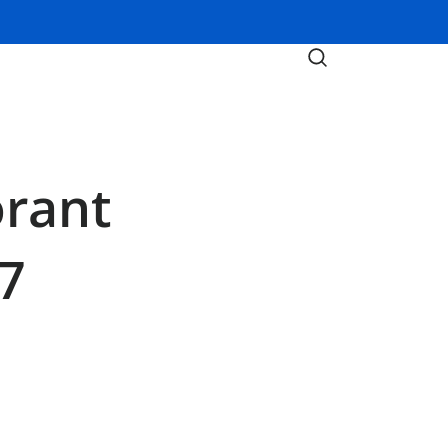
rant
27