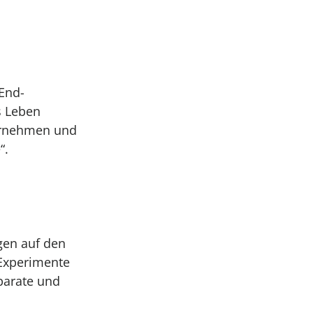
-End-
s Leben
ternehmen und
“.
gen auf den
 Experimente
parate und