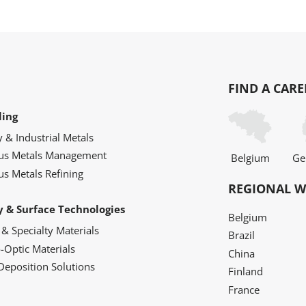
FIND A CARE
ling
y & Industrial Metals
ous Metals Management
Belgium
Ge
us Metals Refining
REGIONAL W
y & Surface Technologies
Belgium
 & Specialty Materials
Brazil
o-Optic Materials
China
Deposition Solutions
Finland
France