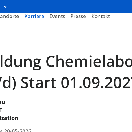
e
tandorte
Karriere
Events
Presse
Kontakt
ldung Chemielabo
d) Start 01.09.20
au
F
ization
am 20-05-2026