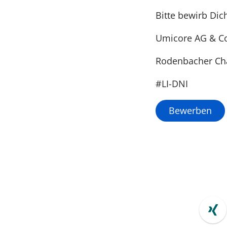
Bitte bewirb Dic
Umicore AG & Co
Rodenbacher Ch
#LI-DNI
Bewerben
Xi