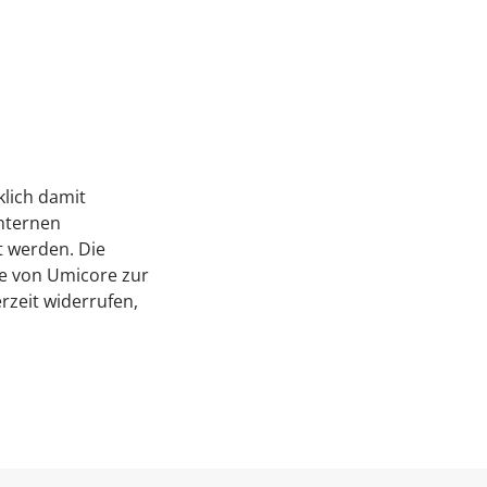
klich damit
internen
 werden. Die
se von Umicore zur
rzeit widerrufen,