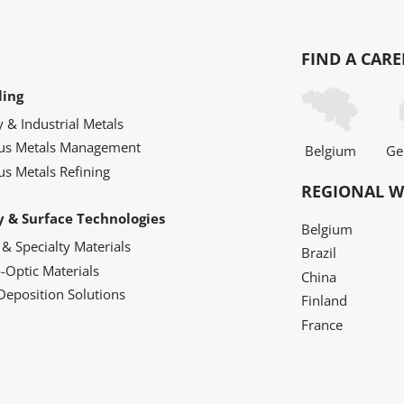
FIND A CARE
ling
y & Industrial Metals
ous Metals Management
Belgium
Ge
us Metals Refining
REGIONAL W
y & Surface Technologies
Belgium
 & Specialty Materials
Brazil
o-Optic Materials
China
Deposition Solutions
Finland
France